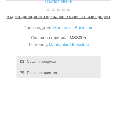
Научи повече
Бъди първия, който ще напише отзив за този продукт
Производител:
Mantarakis Bookstore
Складова единица:
MSS005
Търговец:
Mantarakis Bookstore