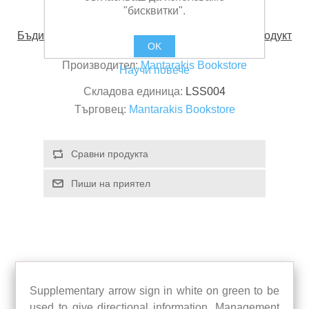
"бисквитки".
Бъди първия, който ще напише отзив за този продукт
OK
Производител:
Mantarakis Bookstore
Научи повече
Складова единица:
LSS004
Търговец:
Mantarakis Bookstore
Supplementary arrow sign in white on green to be
used to give directional information. Management