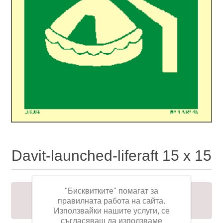
Davit-launched-liferaft 15 x 15
"Бисквитките" помагат за
To indicate the location of, or route to, a davit
правилната работа на сайта.
launched liferaft.
Използвайки нашите услуги, се
съгласяваш да използваме