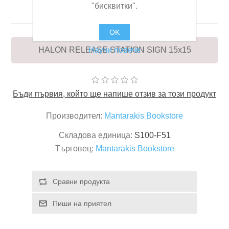
SIGN 15x15
"бисквитки".
OK
Научи повече
HALON RELEASE STATION SIGN 15x15
Бъди първия, който ще напише отзив за този продукт
Производител:
Mantarakis Bookstore
Складова единица:
S100-F51
Търговец:
Mantarakis Bookstore