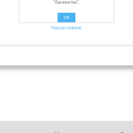
"бисквитки".
OK
Научи повече