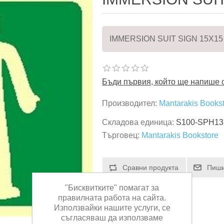
IMMERSION SUIT SIGN 15X15
Бъди първия, който ще напише о
Производител:
Mantarakis Books
Складова единица:
S100-SPH13
Търговец:
Mantarakis Bookstore
"Бисквитките" помагат за
правилната работа на сайта.
Използвайки нашите услуги, се
съгласяваш да използваме