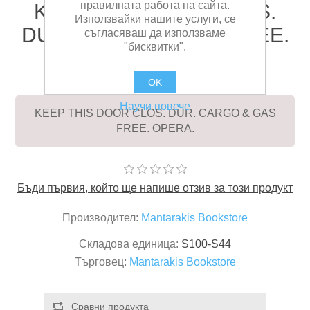
правилната работа на сайта.
KEEP THIS DOOR CLOS.
Използвайки нашите услуги, се
DUR. CARGO & GAS FREE.
съгласяваш да използваме
"бисквитки".
OPERA.
OK
Научи повече
KEEP THIS DOOR CLOS. DUR. CARGO & GAS
FREE. OPERA.
Бъди първия, който ще напише отзив за този продукт
Производител:
Mantarakis Bookstore
Складова единица:
S100-S44
Търговец:
Mantarakis Bookstore