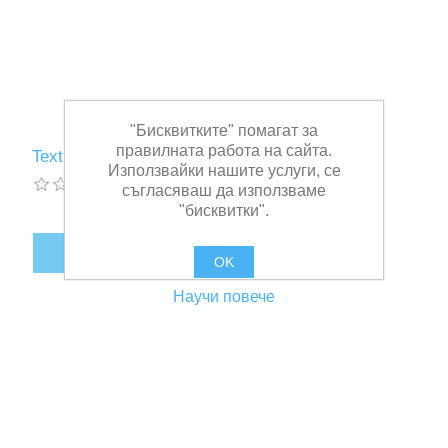
"Бисквитките" помагат за
правилната работа на сайта.
Text Embarkation Ladder 5 x 15
Използвайки нашите услуги, се
съгласяваш да използваме
"бисквитки".
OK
Научи повече