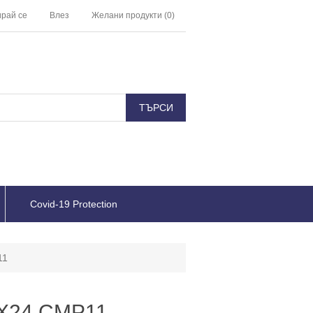
ирай се
Влез
Желани продукти
(0)
Covid-19 Protection
11
Χ24 CMP11