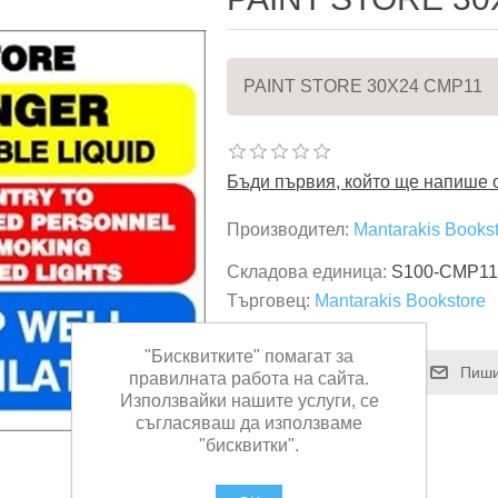
PAINT STORE 30Χ24 CMP11
Бъди първия, който ще напише о
Производител:
Mantarakis Books
Складова единица:
S100-CMP1
Търговец:
Mantarakis Bookstore
"Бисквитките" помагат за
правилната работа на сайта.
Използвайки нашите услуги, се
съгласяваш да използваме
"бисквитки".