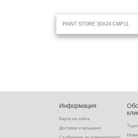
PAINT STORE 30Χ24 CMP11
Информация
Обс
кли
Карта на сайта
Търс
Доставка и връщане
Нови
Съобщение за поверителност