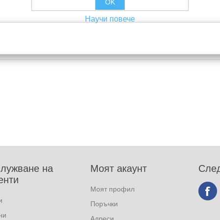
OK
Научи повече
лужване на
Моят акаунт
След
енти
Моят профил
и
Поръчки
ни
Адреси