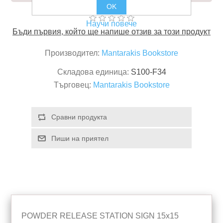
OK
Научи повече
Бъди първия, който ще напише отзив за този продукт
Производител:
Mantarakis Bookstore
Складова единица:
S100-F34
Търговец:
Mantarakis Bookstore
POWDER RELEASE STATION SIGN 15x15