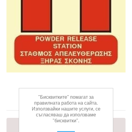
POWDER RELEASE
"Бисквитките" помагат за
STATION SIGN 15x15
правилната работа на сайта.
Използвайки нашите услуги, се
съгласяваш да използваме
"бисквитки".
POWDER RELEASE STATION SIGN 15x15