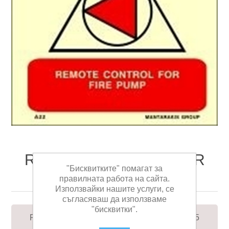
REMOTE CONTROL FOR
"Бисквитките" помагат за
FIRE PUMP 15X15
правилната работа на сайта.
Използвайки нашите услуги, се
съгласяваш да използваме
"бисквитки".
REMOTE CONTROL FOR FIRE PUMP 15X15