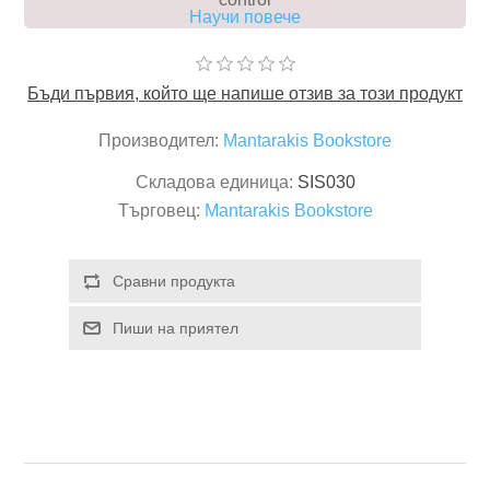
Научи повече
Бъди първия, който ще напише отзив за този продукт
Производител:
Mantarakis Bookstore
Складова единица:
SIS030
Търговец:
Mantarakis Bookstore