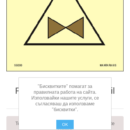
"Бисквитките" помагат за
Remote control for fuel oil
правилната работа на сайта.
Използвайки нашите услуги, се
valves 15 x 15
съгласяваш да използваме
"бисквитки".
To signify the location of the fuel oil valve remote
OK
control