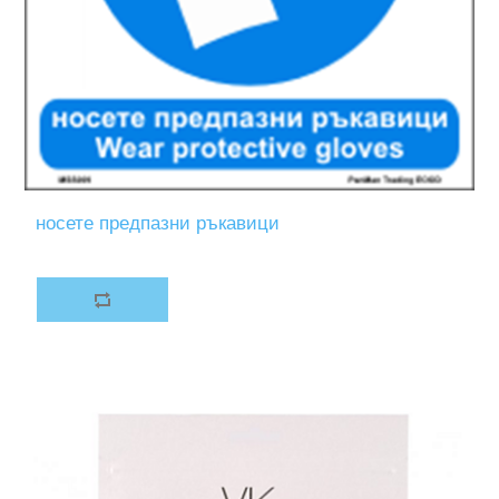
носете предпазни ръкавици