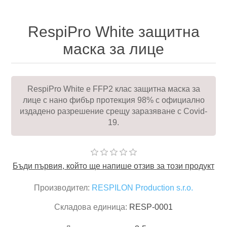
RespiPro White защитна
маска за лице
RespiPro White е FFP2 клас защитна маска за
лице с нано фибър протекция 98% с официално
издадено разрешение срещу заразяване с Covid-
19.
Бъди първия, който ще напише отзив за този продукт
Производител:
RESPILON Production s.r.o.
Складова единица:
RESP-0001