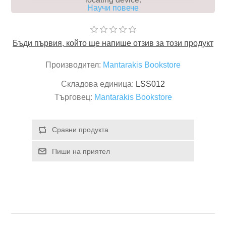
Научи повече
Бъди първия, който ще напише отзив за този продукт
Производител:
Mantarakis Bookstore
Складова единица:
LSS012
Търговец:
Mantarakis Bookstore