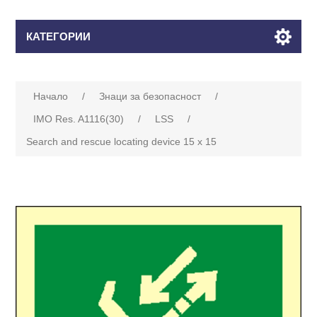
КАТЕГОРИИ
Начало
/
Знаци за безопасност
/
IMO Res. A1116(30)
/
LSS
/
Search and rescue locating device 15 x 15