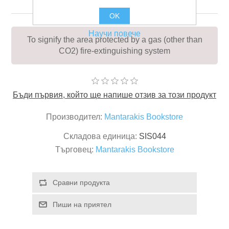
OK
Научи повече
To signify the area protected by a gas (other than
CO2) fire-extinguishing system
Бъди първия, който ще напише отзив за този продукт
Производител:
Mantarakis Bookstore
Складова единица:
SIS044
Търговец:
Mantarakis Bookstore