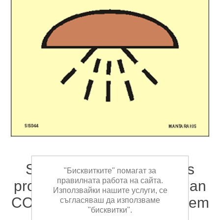
Space or group of spaces
"Бисквитките" помагат за
правилната работа на сайта.
protected by a gas other than
Използвайки нашите услуги, се
CO2 fire-extinguishing system
съгласяваш да използваме
"бисквитки".
15 x 15