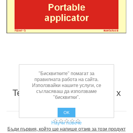
"Бисквитките" помагат за
правилната работа на сайта.
Използвайки нашите услуги, се
Text Portable Applicator 5 x
съгласяваш да използваме
"бисквитки".
15
OK
Научи повече
Бъди първия, който ще напише отзив за този продукт