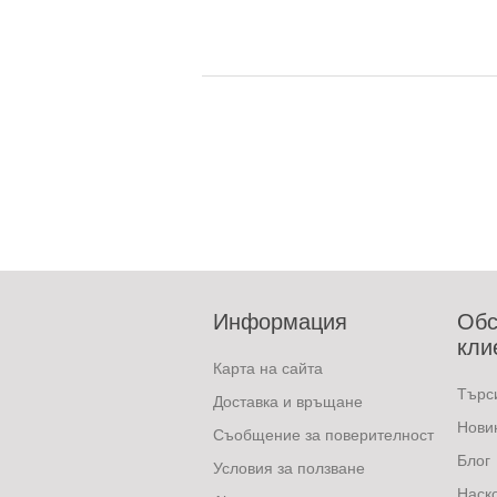
Информация
Обс
кли
Карта на сайта
Търс
Доставка и връщане
Нови
Съобщение за поверителност
Блог
Условия за ползване
Наск