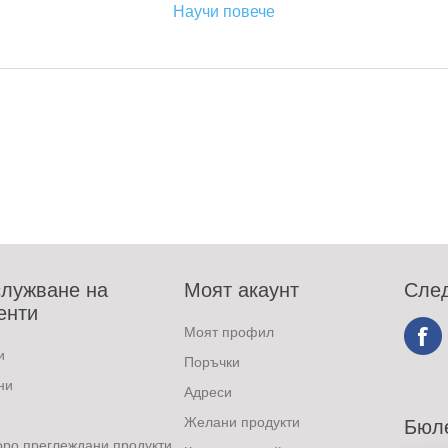
Научи повече
лужване на
Моят акаунт
След
енти
Моят профил
и
Поръчки
ни
Адреси
Желани продукти
Бюл
оро преглеждани продукти