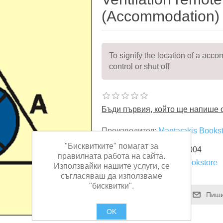
(Accommodation) 
To signify the location of a acc
control or shut off
Бъди първия, който ще напише о
Производител:
Mantarakis Books
"Бисквитките" помагат за
Складова единица:
SIS004
правилната работа на сайта.
Търговец:
Mantarakis Bookstore
Използвайки нашите услуги, се
съгласяваш да използваме
"бисквитки".
OK