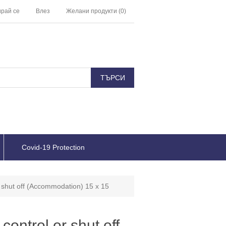
ирай се
Влез
Желани продукти
(0)
Covid-19 Protection
r shut off (Accommodation) 15 x 15
control or shut off