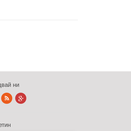
вай ни
етин