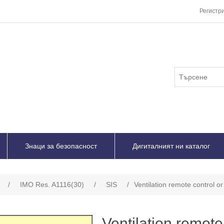
Регистр
Знаци за безопасност
Дигиталният ни каталог
/
IMO Res. A1116(30)
/
SIS
/
Ventilation remote control o
Ventilation remote 