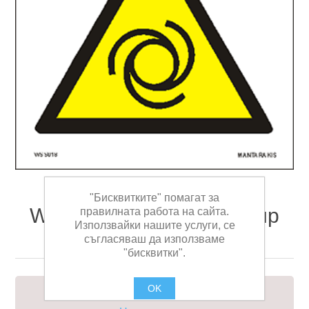
"Бисквитките" помагат за
Warning Automatic start-up
правилната работа на сайта.
Използвайки нашите услуги, се
15 x 15
съгласяваш да използваме
"бисквитки".
OK
To warn of automatic activation