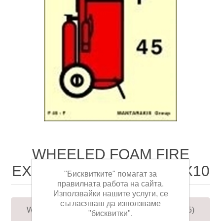
WHEELED FOAM FIRE
EXTINGUISHER (F45) 15X10
"Бисквитките" помагат за
правилната работа на сайта.
Използвайки нашите услуги, се
съгласяваш да използваме
WHEELED FOAM FIRE EXTINGUISHER (F45)
"бисквитки".
15X10