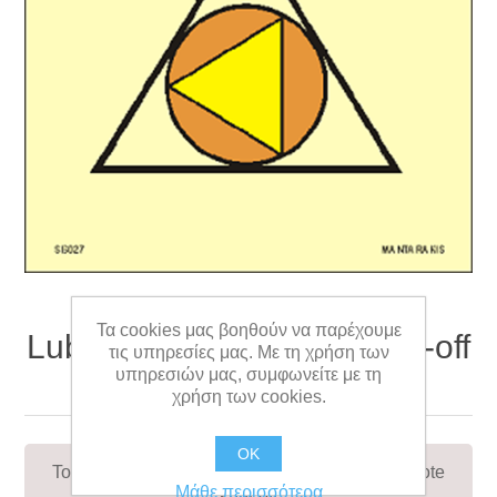
Τα cookies μας βοηθούν να παρέχουμε
Lube oil pump remote shut-off
τις υπηρεσίες μας. Με τη χρήση των
υπηρεσιών μας, συμφωνείτε με τη
15 x 15
χρήση των cookies.
OK
To signify the location of the Lube oil pump remote
Μάθε περισσότερα
shut-off