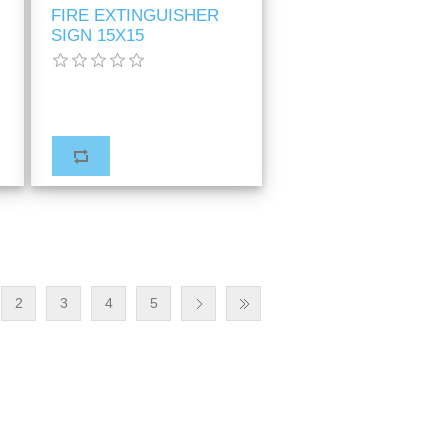
FIRE EXTINGUISHER
SIGN 15X15
2
3
4
5