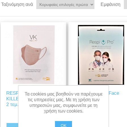
Ταξινόμηση ανά
Εμφάνιση
RESPIMASK VIRUS
RespiPro White Face
Τα cookies μας βοηθούν να παρέχουμε
KILLER Size L - Πακέτο
Protection Mask
τις υπηρεσίες μας. Με τη χρήση των
2 τεμ.
υπηρεσιών μας, συμφωνείτε με τη
χρήση των cookies.
OK