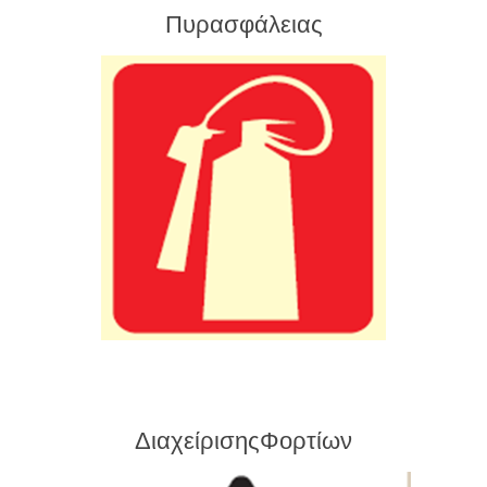
Πυρασφάλειας
ΔιαχείρισηςΦορτίων