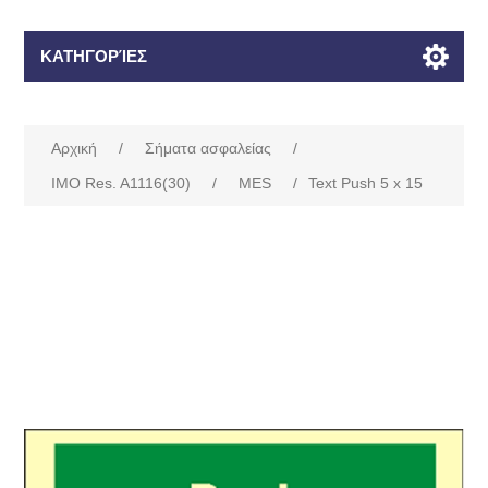
ΚΑΤΗΓΟΡΊΕΣ
Αρχική
/
Σήματα ασφαλείας
/
IMO Res. A1116(30)
/
MES
/
Text Push 5 x 15