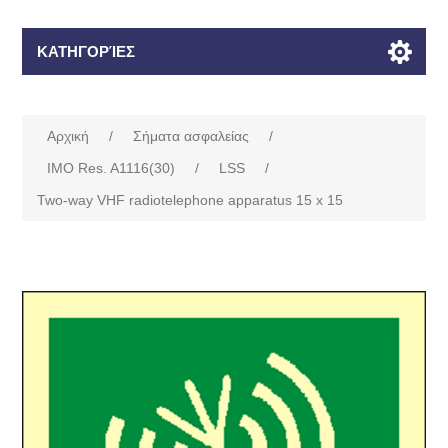
ΚΑΤΗΓΟΡΊΕΣ
Αρχική
/
Σήματα ασφαλείας
/
IMO Res. A1116(30)
/
LSS
/
Two-way VHF radiotelephone apparatus 15 x 15