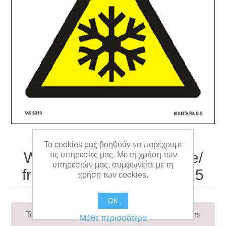
Τα cookies μας βοηθούν να παρέχουμε
Warning Low temperature/
τις υπηρεσίες μας. Με τη χρήση των
υπηρεσιών μας, συμφωνείτε με τη
freezing conditions 15 x 15
χρήση των cookies.
OK
To warn of low temperature or freezing conditions
Μάθε περισσότερα