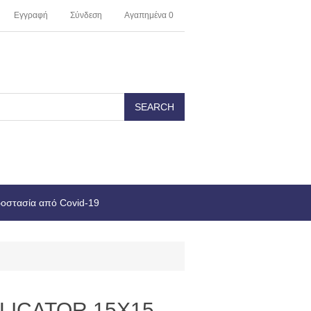
Εγγραφή
Σύνδεση
Αγαπημένα
0
οστασία από Covid-19
LICATOR 15X15