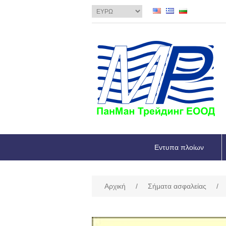
Εντυπα πλοίων
Αρχική
/
Σήματα ασφαλείας
/