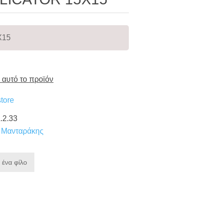
X15
 αυτό το προϊόν
tore
.2.33
ο Μανταράκης